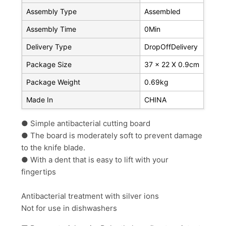
Assembly Type
Assembled
Assembly Time
0Min
Delivery Type
DropOffDelivery
Package Size
37 x 22 X 0.9cm
Package Weight
0.69kg
Made In
CHINA
● Simple antibacterial cutting board
●
The board is moderately soft to prevent damage
to the knife blade.
● With a dent that is easy to lift with your
fingertips
Antibacterial treatment with silver ions
Not for use in dishwashers