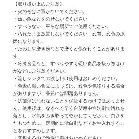
【取り扱い上のご注意】
・火のそばに置かないでください。
・熱い鍋などをのせないでください。
・すべらない、平らな場所でご使用ください。
・汚れたまま放置しないでください。変質、変色の原
因になります。
・たわしや磨き粉などで磨くと傷が付くことがありま
す。
・冷凍食品など、すべりやすく硬い食品を扱う際はけ
がなどにご注意ください。
・流しシンクでの渡し掛け使用はお止めください。
・色素の濃い食品によっては、変色や色移りする場合
がありますが、品質には問題ありません。
・抗菌剤は汚れないことを保証するわけではありませ
ん。使用後は、なるべく早く台所用中性洗剤で汚れを
落とし、水気をふき取って乾かしてください。白さを
たもつために、定期的に漂白剤などでお手入れするこ
とをおすすめします。
・変形するので熱湯消毒はお止めください。