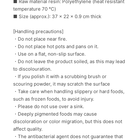
■ Raw material resin: Polyethylene (heat resistant
temperature 70 ℃)
■ Size (approx.):
37 x 22 x 0.9 cm thick
[Handling precautions]
・Do not place near fire.
・Do not place hot pots and pans on it.
・
Use on a flat, non-slip surface.
・
Do not leave the product soiled, as this may lead
to discolouration.
・
If you polish it with a scrubbing brush or
scouring powder, it may scratch the surface
・
Take care when handling slippery or hard foods,
such as frozen foods, to avoid injury.
・Please d
o not use over a sink.
・Deeply pigmented foods may cause
discoloration or color migration, but this does not
affect quality.
・The antibacterial agent does not guarantee that