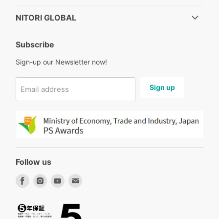
NITORI GLOBAL
Subscribe
Sign-up our Newsletter now!
Sign up
Email address
Follow us
Find
Find
Find
Find
us
us
us
us
on
on
on
on
Facebook
Instagram
Youtube
Email