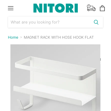
Menu
View
cart
Home
MAGNET RACK WITH HOSE HOOK FLAT