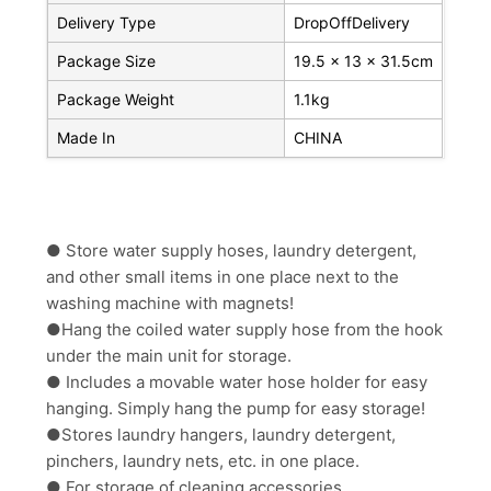
Delivery Type
DropOffDelivery
Package Size
19.5 x 13 x 31.5cm
Package Weight
1.1kg
Made In
CHINA
● Store water supply hoses, laundry detergent,
and other small items in one place next to the
washing machine with magnets!
●Hang the coiled water supply hose from the hook
under the main unit for storage.
● Includes a movable water hose holder for easy
hanging. Simply hang the pump for easy storage!
●Stores laundry hangers, laundry detergent,
pinchers, laundry nets, etc. in one place.
● For storage of cleaning accessories